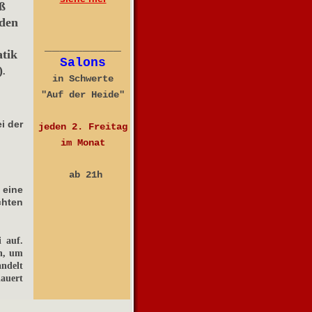
ß
rden
__________
tik
Salons
)
.
in Schwerte
"Auf der Heide"
i der
jeden 2. Freitag
im Monat
ab
21h
 eine
hten
 auf.
ch, um
ndelt
auert