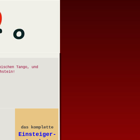
nischen Tango, und
hstein!
das komplette
Einsteiger-