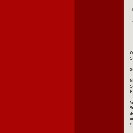
O
S
S
N
S
K
W
S
d
u
e